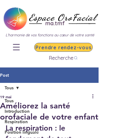
Espace OroFacial
ma.tmf
L’harmonie de vos fonctions au cœur de votre santé
Prendre rendez-vous
Recherche
Post
Tous
19 mai
Tous
Améliorez la santé
Introduction
orofaciale de votre enfant
Respiration
La respiration : le 
Position linguale