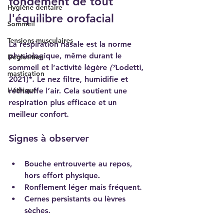
fondement de tout 
Hygiène dentaire
l'équilibre orofacial
Sommeil
Tensions musculaires
La respiration nasale est la norme 
physiologique, même durant le 
Déglutition
sommeil et l’activité légère 
(*
Lodetti, 
mastication
2021)*. Le nez filtre, humidifie et 
L'éthique
réchauffe l’air. Cela soutient une 
respiration plus efficace et un 
meilleur confort.
Signes à observer
Bouche entrouverte au repos, 
hors effort physique.
Ronflement léger mais fréquent.
Cernes persistants ou lèvres 
sèches.