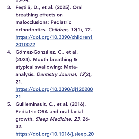
Feștilă, D., et al. (2025). Oral 
breathing effects on 
malocclusions: Pediatric 
orthodontics. 
Children, 12
(1), 72. 
https://doi.org/10.3390/children1
2010072
Gómez-González, C., et al. 
(2024). Mouth breathing & 
atypical swallowing: Meta-
analysis. 
Dentistry Journal, 12
(2), 
21. 
https://doi.org/10.3390/dj120200
21
Guilleminault, C., et al. (2016). 
Pediatric OSA and oral-facial 
growth. 
Sleep Medicine, 23
, 26-
32. 
https://doi.org/10.1016/j.sleep.20