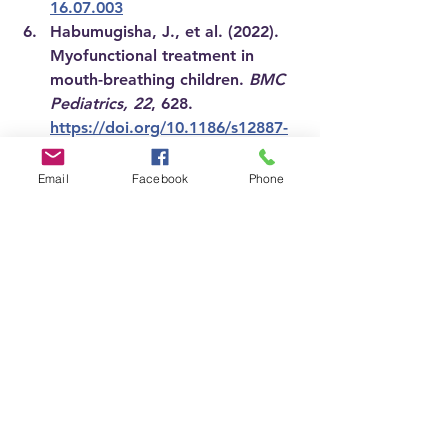
16.07.003
Habumugisha, J., et al. (2022). 
Myofunctional treatment in 
mouth-breathing children. 
BMC 
Pediatrics, 22
, 628. 
https://doi.org/10.1186/s12887-
022-03559-w
Kuroishi, R. C., et al. (2015). 
Email
Facebook
Phone
Mouth breathing & forward 
head posture: Cognitive impact. 
Int J Pediatric 
Otorhinolaryngology, 79
(12), 
2169-2174.
Lin, L., et al. (2022). Mouth 
breathing on dentofacial 
development: Review. 
Frontiers 
in Public Health, 10
, 929165.
Liu, Y., et al. (2023). Orofacial 
myofunctional therapy in 