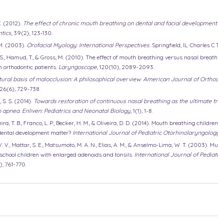
. (2012). 
The effect of chronic mouth breathing on dental and facial development in
ntics
, 39(2), 123-130.
M. (2003). 
Orofacial Myology: International Perspectives
. Springfield, IL: Charles 
ri, S., Hamud, T., & Gross, M. (2010). The effect of mouth breathing versus nasal breat
 orthodontic patients. 
Laryngoscope
, 120(10), 2089-2093.
ural basis of malocclusion: A philosophical overview
. 
American Journal of Orthod
 126(6), 729-738.
 S. S. (2014). 
Towards restoration of continuous nasal breathing as the ultimate tr
ep apnea
. 
Enliven: Pediatrics and Neonatal Biology
, 1(1), 1-8.
ereira, T. B., Franco, L. P., Becker, H. M., & Oliveira, D. D. (2014). Mouth breathing child
 dental development matter? 
International Journal of Pediatric Otorhinolaryngolog
L. V. V., Mattar, S. E., Matsumoto, M. A. N., Elias, A. M., & Anselmo-Lima, W. T. (2003). 
school children with enlarged adenoids and tonsils. 
International Journal of Pediatr
7), 761-770.