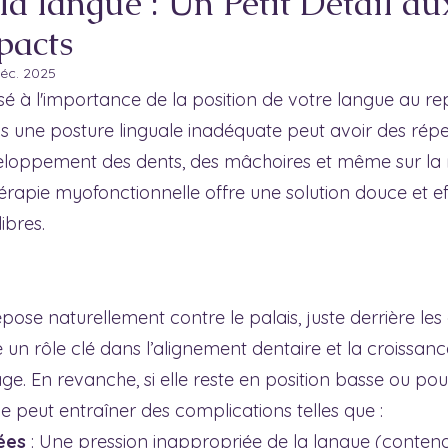
la langue : Un Petit Détail au
pacts
déc. 2025
é à l'importance de la position de votre langue au re
s une posture linguale inadéquate peut avoir des répe
eloppement des dents, des mâchoires et même sur la r
érapie myofonctionnelle offre une solution douce et e
ibres.
pose naturellement contre le palais, juste derrière les
e un rôle clé dans l’alignement dentaire et la croissanc
e. En revanche, si elle reste en position basse ou pou
le peut entraîner des complications telles que :
ées
 : Une pression inappropriée de la langue (contenan