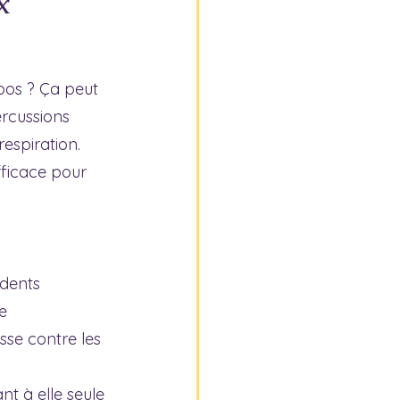
x
pos ? Ça peut 
rcussions 
espiration. 
fficace pour 
 dents 
e 
sse contre les 
t à elle seule 