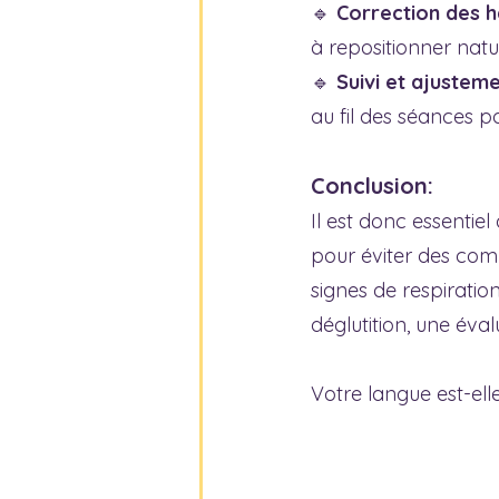
🔹 
Correction des h
à repositionner nat
🔹 
Suivi et ajustem
au fil des séances p
Conclusion:
Il est donc essentie
pour éviter des comp
signes de respiratio
déglutition, une éva
Votre langue est-el