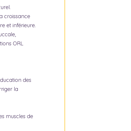
urel.
la croissance 
 et inférieure.
uccale, 
tions ORL 
éducation des 
riger la 
 les muscles de 