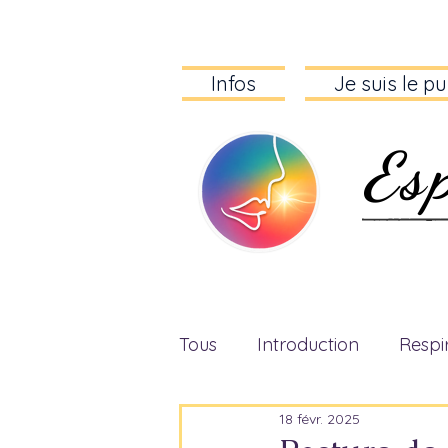
Infos
Je suis le pu
Es
L’harmon
Tous
Introduction
Respi
18 févr. 2025
Tensions musculaires
D