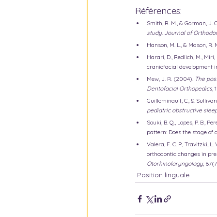
Références:
Smith, R. M., & Gorman, J. C
study
. 
Journal of Orthodo
Hanson, M. L., & Mason, R. 
Harari, D., Redlich, M., Mi
craniofacial development in
Mew, J. R. (2004). 
The post
Dentofacial Orthopedics
,
Guilleminault, C., & Sullivan,
pediatric obstructive sle
Souki, B. Q., Lopes, P. B., P
pattern: Does the stage of
Valera, F. C. P., Travitzki, 
orthodontic changes in pre
Otorhinolaryngology
, 67(
Position linguale