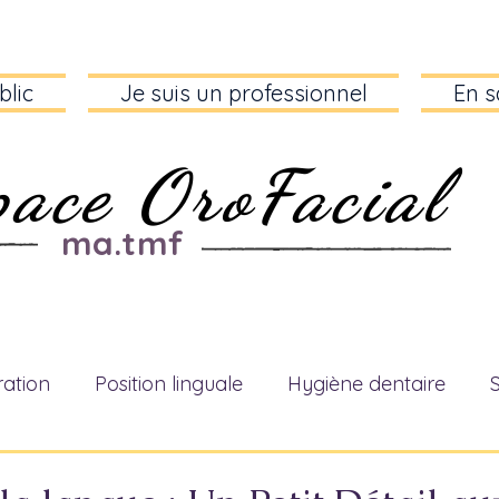
blic
Je suis un professionnel
En s
pace OroFacial
ma.tmf
ie de vos fonctions au cœur de votre santé
ration
Position linguale
Hygiène dentaire
églutition
mastication
L'éthique