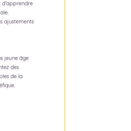
 d’apprendre 
ale.
es ajustements 
us jeune âge 
ntez des 
les de la 
éfique.