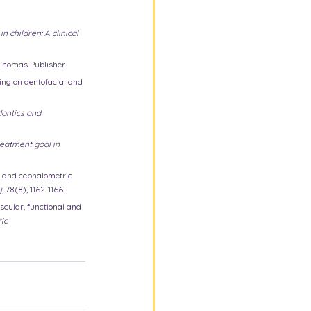
 children: A clinical 
C Thomas Publisher.
hing on dentofacial and 
ontics and 
eatment goal in 
ren and cephalometric 
y
, 78(8), 1162-1166.
Muscular, functional and 
ic 