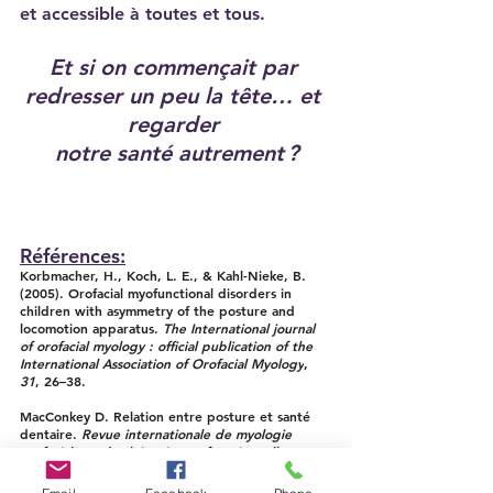
et accessible à toutes et tous.
Et si on commençait par 
redresser un peu la tête… et 
regarder 
notre santé autrement ?
Références:
Korbmacher, H., Koch, L. E., & Kahl-Nieke, B. 
(2005). Orofacial myofunctional disorders in 
children with asymmetry of the posture and 
locomotion apparatus. 
The International journal 
of orofacial myology : official publication of the 
International Association of Orofacial Myology
, 
31
, 26–38.
MacConkey D. Relation entre posture et santé 
dentaire. 
Revue internationale de myologie 
orofaciale et de thérapie myofonctionnelle
 . 
1991 ; 17(3) : 8-10. 
https://doi.org/10.52010/ijom.1991.17.3.2