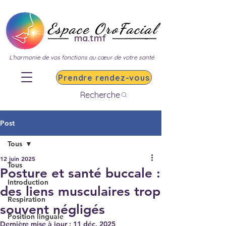
Espace OroFacial
ma.tmf
L’harmonie de vos fonctions au cœur de votre santé
Prendre rendez-vous
Recherche
Post
Tous
12 juin 2025
Tous
Posture et santé buccale :
Introduction
des liens musculaires trop
Respiration
souvent négligés
Position linguale
Dernière mise à jour :
11 déc. 2025