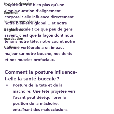
Hygiène dentaire
La posture est bien plus qu’une 
simple question d’alignement 
Sommeil
corporel : elle influence directement 
Tensions musculaires
notre bien-être global… et notre 
santé buccale ! Ce que peu de gens 
Déglutition
savent, c’est que la façon dont nous 
mastication
tenons notre tête, notre cou et notre 
L'éthique
colonne vertébrale a un impact 
majeur sur notre bouche, nos dents 
et nos muscles orofaciaux.
Comment la posture influence-
t-elle la santé buccale ?
Posture de la tête et de la 
mâchoire:
Une tête projetée vers 
l’avant peut déséquilibrer la 
position de la mâchoire, 
entraînant des malocclusions 