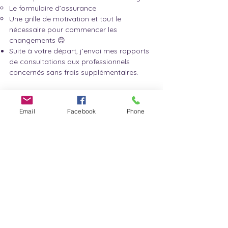
Le formulaire d’assurance
Une grille de motivation et tout le
nécessaire pour commencer les
changements 😊
Suite à votre départ, j’envoi mes rapports
de consultations aux professionnels
concernés sans frais supplémentaires.
***Je vous recommande une évaluation
complète (1h30) trois semaines après
Email
Facebook
Phone
l'intervention afin d'évaluer et de corriger
les éventuels schémas incorrects qui se
seront inévitablement installés pour
compenser le frein qui était trop restrictif.
​Les tarifs sont à titre informatif et peuvent
changer sans préavis..
Le tarif officiel vous sera confirmé à la
prise du rendez-vous.