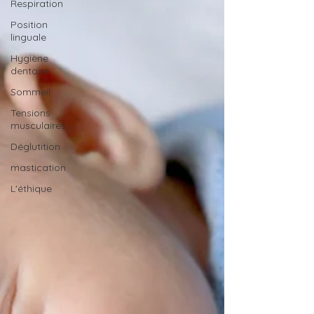
Respiration
Position
linguale
Hygiène
dentaire
Sommeil
Tensions
musculaires
Déglutition
mastication
L'éthique