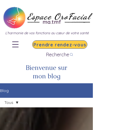
Espace OroFacial
ma.tmf
L’harmonie de vos fonctions au cœur de votre santé
Prendre rendez-vous
Recherche
Bienvenue sur
mon blog
Blog
Tous
Tous
Introduction