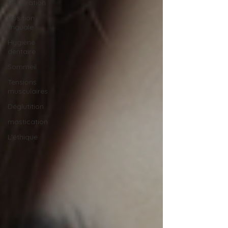
Respiration
Position
linguale
Hygiène
dentaire
Sommeil
Tensions
musculaires
Déglutition
mastication
L'éthique