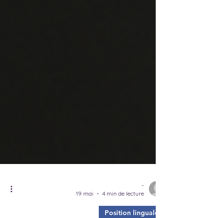
-
19 mai
4 min de lecture