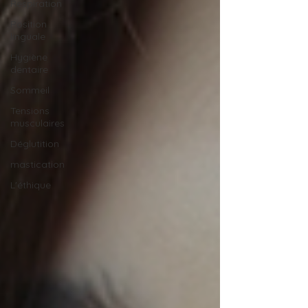
Respiration
Position
linguale
Hygiène
dentaire
Sommeil
Tensions
musculaires
Déglutition
mastication
L'éthique