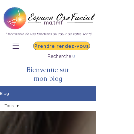
Espace OroFacial
ma.tmf
L’harmonie de vos fonctions au cœur de votre santé
Prendre rendez-vous
Recherche
Bienvenue sur
mon blog
Blog
Tous
Tous
Introduction