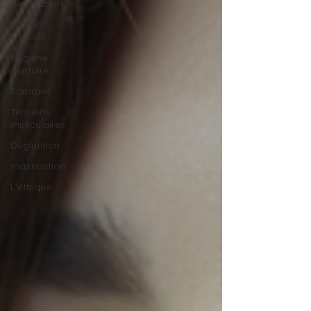
Respiration
Position
linguale
Hygiène
dentaire
Sommeil
Tensions
musculaires
Déglutition
mastication
L'éthique