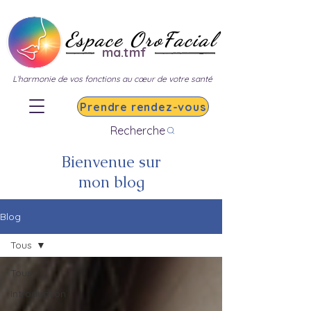
Espace OroFacial
ma.tmf
L’harmonie de vos fonctions au cœur de votre santé
Prendre rendez-vous
Recherche
Bienvenue sur
mon blog
Blog
Tous
Tous
Introduction